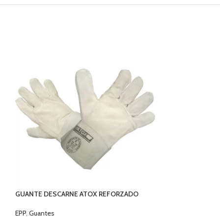
GUANTE DESCARNE ATOX REFORZADO
GUANTE MULTIFL
STEELPRO
EPP
,
Guantes
EPP
,
Guantes