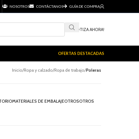
NOSOTROS
CONTÁCTANOS
GUÍA DE COMPRA
¡COTIZA AHORA!
OFERTAS DESTACADAS
Inicio
/
Ropa y calzado
/
Ropa de trabajo
/
Poleras
TORIO
MATERIALES DE EMBALAJE
OTROS
OTROS