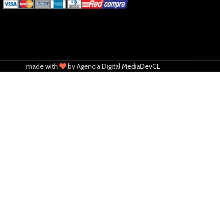
made with
by Agencia Digital
MediaDevCL