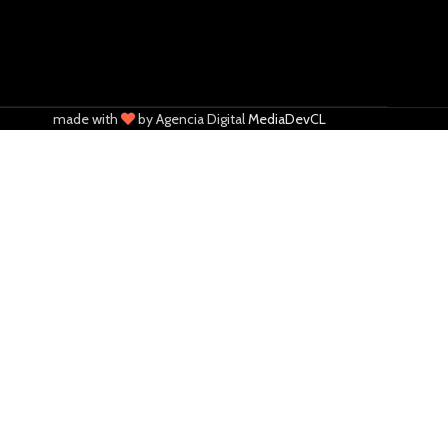
made with
by Agencia Digital
MediaDevCL