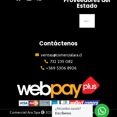
Proveedores del
Estado
Contáctenos
ventas@comercialara.cl
732 235 082
+569 5306 8926
¿Necesitas ayuda?
Comercial Ara Spa
2023 | Todos los derechos reservados
Escríbenos