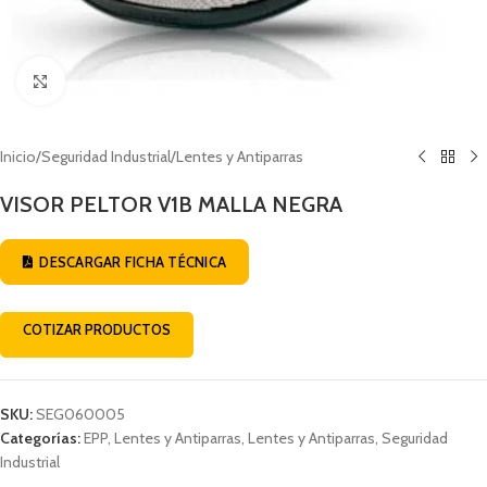
Click to enlarge
Inicio
/
Seguridad Industrial
/
Lentes y Antiparras
VISOR PELTOR V1B MALLA NEGRA
DESCARGAR FICHA TÉCNICA
COTIZAR PRODUCTOS
SKU:
SEG060005
Categorías:
EPP
,
Lentes y Antiparras
,
Lentes y Antiparras
,
Seguridad
Industrial