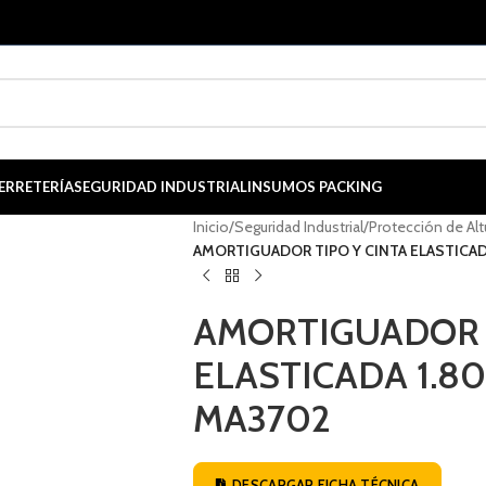
ERRETERÍA
SEGURIDAD INDUSTRIAL
INSUMOS PACKING
Inicio
/
Seguridad Industrial
/
Protección de Alt
AMORTIGUADOR TIPO Y CINTA ELASTICAD
AMORTIGUADOR T
ELASTICADA 1.8
MA3702
DESCARGAR FICHA TÉCNICA