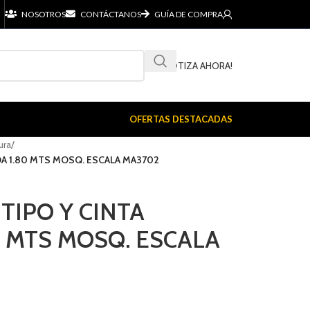
NOSOTROS
CONTÁCTANOS
GUÍA DE COMPRA
¡COTIZA AHORA!
OFERTAS DESTACADAS
ura
/
A 1.80 MTS MOSQ. ESCALA MA3702
IPO Y CINTA
0 MTS MOSQ. ESCALA