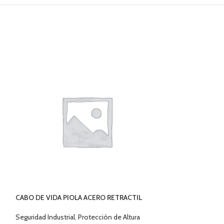
CABO DE VIDA PIOLA ACERO RETRACTIL
CARRO FIJO LINEA
10MTS MOSQ.CARAB./ROSCA NH1669710
SEKURALT
Seguridad Industrial
,
Protección de Altura
Seguridad Industri