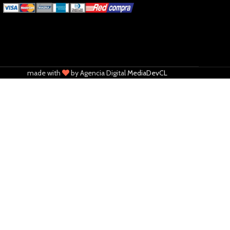
made with
by Agencia Digital
MediaDevCL