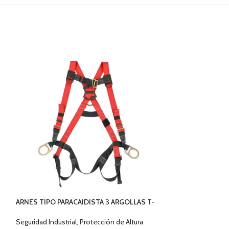
ARNES TIPO PARACAIDISTA 3 ARGOLLAS T-
CABO DE VIDA C
XL AR3014000
TRENZ MOSQ. 10
Seguridad Industrial
,
Protección de Altura
Seguridad Industri