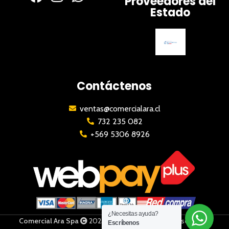
Proveedores del
Estado
Contáctenos
ventas@comercialara.cl
732 235 082
+569 5306 8926
¿Necesitas ayuda?
Comercial Ara Spa
2023 | Todos los derechos reservados
Escríbenos