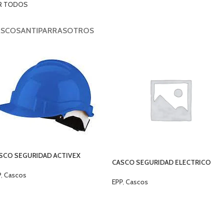
R TODOS
ASCOS
ANTIPARRAS
OTROS
SCO SEGURIDAD ACTIVEX
CASCO SEGURIDAD ELECTRICO
LORES
MASPROT LUMINER ALA ANCHA
P
,
Cascos
EPP
,
Cascos
ELECCIONAR OPCIONES
SELECCIONAR OPCIONES