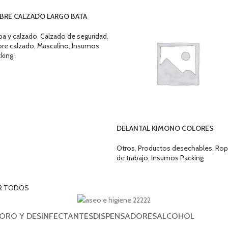
BRE CALZADO LARGO BATA
a y calzado
,
Calzado de seguridad
,
bre calzado
,
Masculino
,
Insumos
king
ELECCIONAR OPCIONES
DELANTAL KIMONO COLORES
Otros
,
Productos desechables
,
Rop
de trabajo
,
Insumos Packing
SELECCIONAR OPCIONES
R TODOS
ORO Y DESINFECTANTES
DISPENSADORES
ALCOHOL