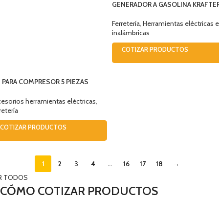
GENERADOR A GASOLINA KRAFTE
2,2Kw 4471000002200
Ferretería
,
Herramientas eléctricas e
inalámbricas
COTIZAR PRODUCTOS
T PARA COMPRESOR 5 PIEZAS
5521 INDURA
esorios herramientas eléctricas
,
retería
COTIZAR PRODUCTOS
1
2
3
4
…
16
17
18
→
R TODOS
CÓMO COTIZAR PRODUCTOS