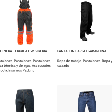
RDINERA TERMICA HW SIBERIA
PANTALON CARGO GABARDINA
BALUT – NEGRO / AZUL MARINO
ntalones
,
Pantalones
,
Pantalones
,
Ropa de trabajo
,
Pantalones
,
Ropa 
a térmica y de agua
,
Accessories
,
calzado
icola
,
Insumos Packing
SELECCIONAR OPCIONES
ELECCIONAR OPCIONES