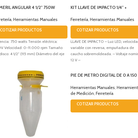
MERIL ANGULAR 4 1/2″ 750W
KIT LLAVE DE IMPACTO 1/4″ +
SCO
TALADRO ATORNILLADOR 10 MM 1
WESCO
retería
,
Herramientas Manuales
Ferretería
,
Herramientas Manuales
COTIZAR PRODUCTOS
COTIZAR PRODUCTOS
encia: 750 watts Tensión eléctrica:
LLAVE DE IMPACTO – Luz LED, velocida
V Velocidad: 0-11.000 rpm Tamaño
variable con reversa, empuñadura de
disco: 4 1/2″ (115 mm) Diámetro del eje
caucho sobremoldeada. – Voltaje nomin
12 V –
PIE DE METRO DIGITAL DE 0 A 150
MM TRUPER 14388
Herramientas Manuales
,
Herramien
de Medición
,
Ferretería
COTIZAR PRODUCTOS