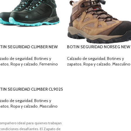
TIN SEGURIDAD CLIMBER NEW
BOTIN SEGURIDAD NORSEG NEW
EDMAL
VANCOUVER
zado de seguridad
,
Botines y
Calzado de seguridad
,
Botines y
patos
,
Ropa y calzado
,
Femenino
zapatos
,
Ropa y calzado
,
Masculino
ELECCIONAR OPCIONES
SELECCIONAR OPCIONES
TIN SEGURIDAD CLIMBER CL9025
CKSON GRIS ANTICLAVO
zado de seguridad
,
Botines y
patos
,
Ropa y calzado
,
Masculino
ELECCIONAR OPCIONES
compañero ideal para quienes trabajan
condiciones desafiantes. El Zapato de