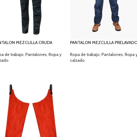
NTALON MEZCLILLA CRUDA
PANTALON MEZCLILLA PRELAVAD
WORKMAN
a de trabajo
,
Pantalones
,
Ropa y
Ropa de trabajo
,
Pantalones
,
Ropa 
lzado
calzado
ELECCIONAR OPCIONES
SELECCIONAR OPCIONES