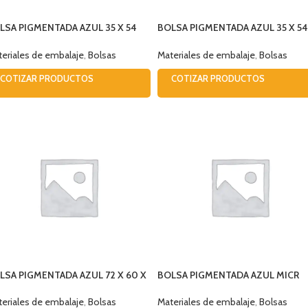
LSA PIGMENTADA AZUL 35 X 54
BOLSA PIGMENTADA AZUL 35 X 54
CRO PERFORADA SOLYPAK
50 MICR GLOBAL
eriales de embalaje
,
Bolsas
Materiales de embalaje
,
Bolsas
COTIZAR PRODUCTOS
COTIZAR PRODUCTOS
LSA PIGMENTADA AZUL 72 X 60 X
BOLSA PIGMENTADA AZUL MICR
 MICR GLOBAL (PAQ 400)
SOLYPACK
eriales de embalaje
,
Bolsas
Materiales de embalaje
,
Bolsas