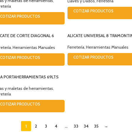
as y maletas de herramientas
,
Llaves y Dados
,
Ferretería
retería
COTIZAR PRODUCTOS
COTIZAR PRODUCTOS
ICATE DE CORTE DIAGONAL 6
ALICATE UNIVERSAL 8 TRAMONTI
AMONTINA
Ferretería
,
Herramientas Manuales
retería
,
Herramientas Manuales
COTIZAR PRODUCTOS
COTIZAR PRODUCTOS
JA PORTAHERRAMIENTAS 69LTS
AVY DUTY C/RUEDAS
50PTBW67
as y maletas de herramientas
,
retería
COTIZAR PRODUCTOS
1
2
3
4
…
33
34
35
→