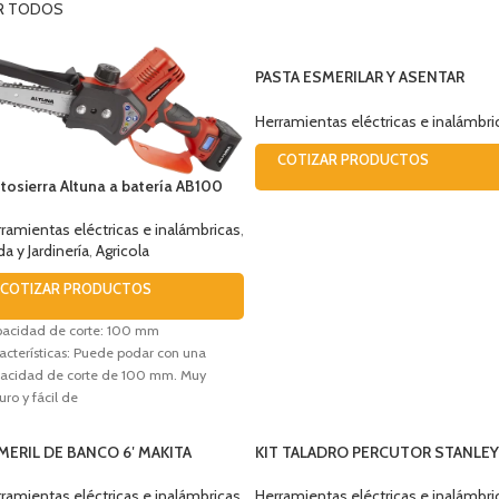
R TODOS
PASTA ESMERILAR Y ASENTAR
VALVULAS 85GRS PERMATEX
Herramientas eléctricas e inalámbri
COTIZAR PRODUCTOS
osierra Altuna a batería AB100
ramientas eléctricas e inalámbricas
,
a y Jardinería
,
Agricola
COTIZAR PRODUCTOS
acidad de corte: 100 mm
acterísticas: Puede podar con una
acidad de corte de 100 mm. Muy
uro y fácil de
MERIL DE BANCO 6′ MAKITA
KIT TALADRO PERCUTOR STANLEY
602 250W
13MM 600W +34 ACCESORIOS
SDH600KA-B2C
ramientas eléctricas e inalámbricas
Herramientas eléctricas e inalámbri