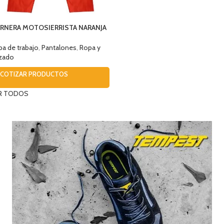
ERNERA MOTOSIERRISTA NARANJA
NA
a de trabajo
,
Pantalones
,
Ropa y
lzado
COTIZAR PRODUCTOS
R TODOS