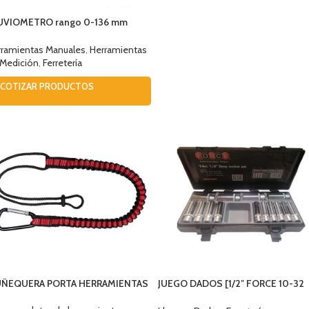
UVIOMETRO rango 0-136 mm
092042
rramientas Manuales
,
Herramientas
 Medición
,
Ferretería
COTIZAR PRODUCTOS
ÑEQUERA PORTA HERRAMIENTAS
JUEGO DADOS [1/2″ FORCE 10-32
MM. LARGO HEX. (4143)