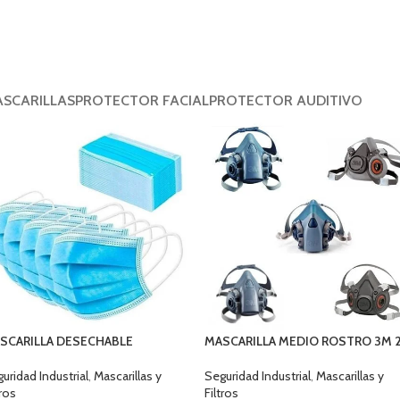
SCARILLAS
PROTECTOR FACIAL
PROTECTOR AUDITIVO
SCARILLA DESECHABLE
MASCARILLA MEDIO ROSTRO 3M 
CTANGULAR CAJA 50 UNID
VIAS
uridad Industrial
,
Mascarillas y
Seguridad Industrial
,
Mascarillas y
tros
Filtros