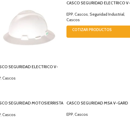
CASCO SEGURIDAD ELECTRICO V
GARD DORADO
EPP
,
Cascos
,
Seguridad Industrial
,
Cascos
COTIZAR PRODUCTOS
SCO SEGURIDAD ELECTRICO V-
RD ALA ANCHA
P
,
Cascos
ELECCIONAR OPCIONES
SCO SEGURIDAD MOTOSIERRISTA
CASCO SEGURIDAD MSA V-GARD
MPLETO
EPP
,
Cascos
P
,
Cascos
SELECCIONAR OPCIONES
ELECCIONAR OPCIONES