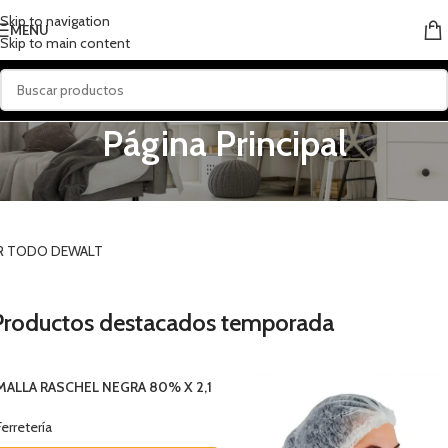
Skip to navigation
MENU
Skip to main content
Página Principal
Herramientas Eléctricas
R TODO DEWALT
Productos destacados temporada
MALLA RASCHEL NEGRA 80% X 2,1
MTS X METRO
Ferretería