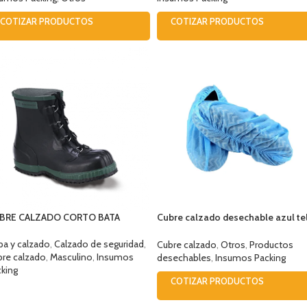
COTIZAR PRODUCTOS
COTIZAR PRODUCTOS
BRE CALZADO CORTO BATA
Cubre calzado desechable azul te
– 50 unidades
a y calzado
,
Calzado de seguridad
,
Cubre calzado
,
Otros
,
Productos
bre calzado
,
Masculino
,
Insumos
desechables
,
Insumos Packing
king
COTIZAR PRODUCTOS
ELECCIONAR OPCIONES