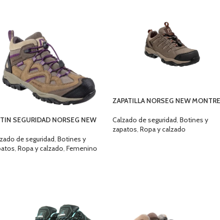
ZAPATILLA NORSEG NEW MONTRE
TIN SEGURIDAD NORSEG NEW
Calzado de seguridad
,
Botines y
TRINA MORADO
zapatos
,
Ropa y calzado
zado de seguridad
,
Botines y
SELECCIONAR OPCIONES
patos
,
Ropa y calzado
,
Femenino
ELECCIONAR OPCIONES