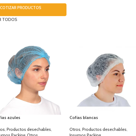
SELECCIONAR OPCIONES
COTIZAR PRODUCTOS
R TODOS
fias azules
Cofias blancas
ros
,
Productos desechables
,
Otros
,
Productos desechables
,
sumos Packing
,
Otros
Insumos Packing