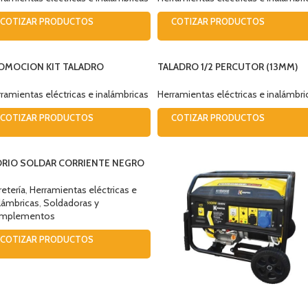
COTIZAR PRODUCTOS
COTIZAR PRODUCTOS
OMOCION KIT TALADRO
TALADRO 1/2 PERCUTOR (13MM)
RCUTOR B&D 550W +41
550W HD555 B&D
CESORIOS HD455KA-B2C
ramientas eléctricas e inalámbricas
Herramientas eléctricas e inalámbri
COTIZAR PRODUCTOS
COTIZAR PRODUCTOS
DRIO SOLDAR CORRIENTE NEGRO
ADO DIN 11
retería
,
Herramientas eléctricas e
lámbricas
,
Soldadoras y
mplementos
COTIZAR PRODUCTOS