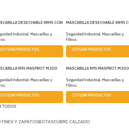
ELECCIONAR OPCIONES
SELECCIONAR OPCIONES
SCARILLA DESECHABLE KN95 CON
MASCARILLA DESECHABLE KN95 
LVULA STEELPRO (1UND)
VALVULA 3M 9822 (1UND)
uridad Industrial
,
Mascarillas y
Seguridad Industrial
,
Mascarillas y
tros
Filtros
COTIZAR PRODUCTOS
COTIZAR PRODUCTOS
SCARILLA N95 MASPROT M300
MASCARILLA N95 MASPROT M30
548
00399
uridad Industrial
,
Mascarillas y
Seguridad Industrial
,
Mascarillas y
tros
Filtros
COTIZAR PRODUCTOS
COTIZAR PRODUCTOS
R TODOS
TINES Y ZAPATOS
BOTAS
CUBRE CALZADO