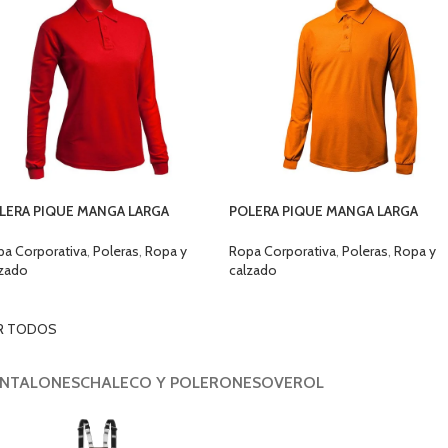
LERA PIQUE MANGA LARGA
POLERA PIQUE MANGA LARGA
RITEX DAMA
MARITEX VARON
pa Corporativa
,
Poleras
,
Ropa y
Ropa Corporativa
,
Poleras
,
Ropa y
lzado
calzado
ELECCIONAR OPCIONES
SELECCIONAR OPCIONES
R TODOS
NTALONES
CHALECO Y POLERONES
OVEROL