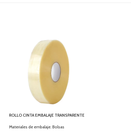
ROLLO CINTA EMBALAJE TRANSPARENTE
ROLLO CINTA SE
PLUS 1000MTS
40 MTS
Materiales de embalaje
,
Bolsas
Materiales de emb