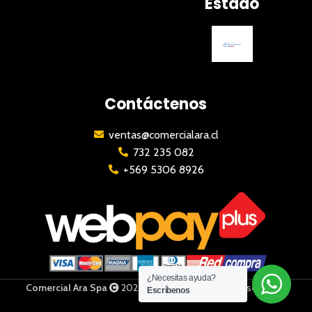
Estado
Contáctenos
ventas@comercialara.cl
732 235 082
+569 5306 8926
¿Necesitas ayuda?
Comercial Ara Spa
2023 | Todos los derechos reservados
Escríbenos