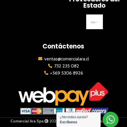
Estado
Contáctenos
ventas@comercialara.cl
732 235 082
+569 5306 8926
¿Necesitas ayuda?
Comercial Ara Spa
2023 | Todos los derechos reservados
Escríbenos