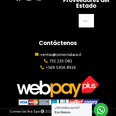
Proveedores del
Estado
Contáctenos
ventas@comercialara.cl
732 235 082
+569 5306 8926
¿Necesitas ayuda?
Comercial Ara Spa
2023 | Todos los derechos reservados
Escríbenos