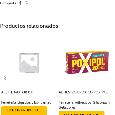
Compartir:
Productos relacionados
ACEITE MOTOR XTI
ADHESIVO EPOXICO POXIPOL
15W40C14/SL BALDE 19 LTS
TRANSPARENTE 14ML
Ferretería
,
Líquidos y lubricantes
Ferretería
,
Adhesivos, Siliconas y
Selladores
COTIZAR PRODUCTOS
COTIZAR PRODUCTOS