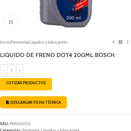
Click to enlarge
Inicio
/
Ferretería
/
Líquidos y lubricantes
LIQUIDO DE FRENO DOT4 200ML BOSCH
COTIZAR PRODUCTOS
DESCARGAR FICHA TÉCNICA
SKU:
FER050013
Categorías:
Ferretería
,
Líquidos y lubricantes