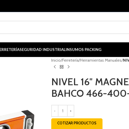
ERRETERÍA
SEGURIDAD INDUSTRIAL
INSUMOS PACKING
Inicio
/
Ferretería
/
Herramientas Manuales
/
NI
NIVEL 16″ MAGN
BAHCO 466-400
COTIZAR PRODUCTOS