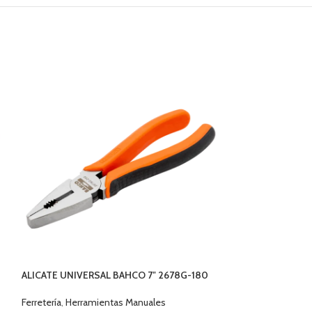
ALICATE UNIVERSAL BAHCO 7″ 2678G-180
ALICATE UNIVER
200IP
Ferretería
,
Herramientas Manuales
Ferretería
,
Herrami