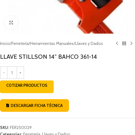
Click to enlarge
Inicio
/
Ferretería
/
Herramientas Manuales
/
Llaves y Dados
LLAVE STILLSON 14″ BAHCO 361-14
COTIZAR PRODUCTOS
DESCARGAR FICHA TÉCNICA
SKU:
FER250029
Categorías:
Ferretería
,
Llaves y Dados