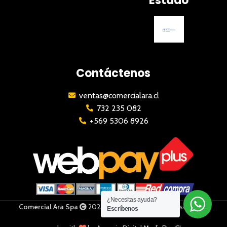
Estado
Contáctenos
ventas@comercialara.cl
732 235 082
+569 5306 8926
¿Necesitas ayuda?
Comercial Ara Spa
2023 | Todos los derechos reservados
Escríbenos