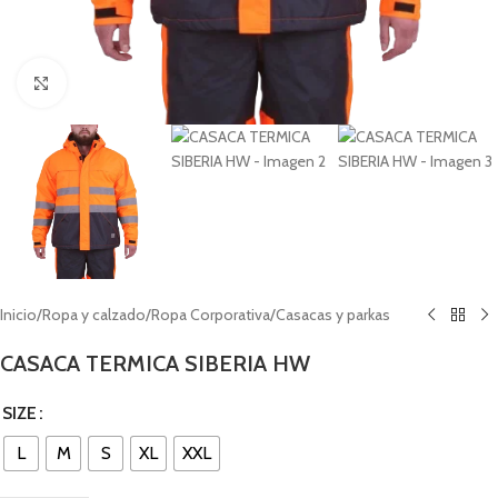
Click to enlarge
Inicio
/
Ropa y calzado
/
Ropa Corporativa
/
Casacas y parkas
CASACA TERMICA SIBERIA HW
SIZE
L
M
S
XL
XXL