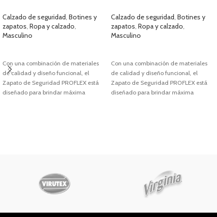
CAFÉ
ARENA
Calzado de seguridad
,
Botines y
Calzado de seguridad
,
Botines y
zapatos
,
Ropa y calzado
,
zapatos
,
Ropa y calzado
,
Masculino
Masculino
SELECCIONAR OPCIONES
SELECCIONAR OPCIONES
Con una combinación de materiales
Con una combinación de materiales
de calidad y diseño funcional, el
de calidad y diseño funcional, el
Zapato de Seguridad PROFLEX está
Zapato de Seguridad PROFLEX está
diseñado para brindar máxima
diseñado para brindar máxima
protección y comodidad en
protección y comodidad en
ambientes laborales exigentes.
ambientes laborales exigentes.
Fabricado con cuero premium 100%
Fabricado con cuero premium 100%
natural chileno, material
resistente,
natural chileno,
material resistente,
durable y de excelente calidad.
durable y de excelente calidad.
Características destacadas:
Características destacadas:
Plantilla anticlavo:
Máxima protección
Plantilla anticlavo:
Máxima protección
contra perforaciones sin comprometer
contra perforaciones sin comprometer
la comodidad.
la comodidad.
Resistencia al agua:
Mantén tus
Resistencia al agua:
Mantén tus
pies secos incluso en condiciones
pies secos incluso en condiciones