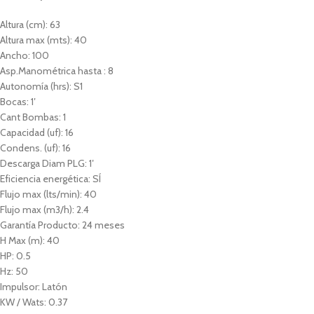
Altura (cm): 63
Altura max (mts): 40
Ancho: 100
Asp.Manométrica hasta : 8
Autonomía (hrs): S1
Bocas: 1′
Cant Bombas: 1
Capacidad (uf): 16
Condens. (uf): 16
Descarga Diam PLG: 1′
Eficiencia energética: SÍ
Flujo max (lts/min): 40
Flujo max (m3/h): 2.4
Garantía Producto: 24 meses
H Max (m): 40
HP: 0.5
Hz: 50
Impulsor: Latón
KW / Wats: 0.37