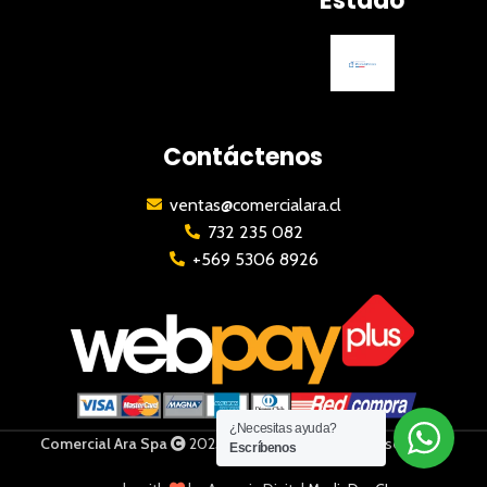
Estado
Contáctenos
ventas@comercialara.cl
732 235 082
+569 5306 8926
¿Necesitas ayuda?
Comercial Ara Spa
2023 | Todos los derechos reservados
Escríbenos