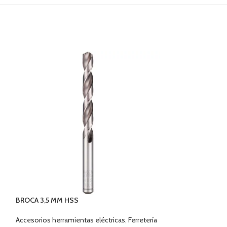
BROCA 3,5 MM HSS
BROCA SDS PLU
Accesorios herramientas eléctricas
,
Ferretería
Accesorios herram