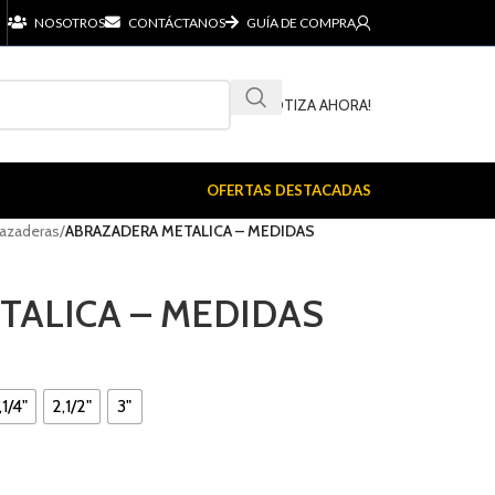
NOSOTROS
CONTÁCTANOS
GUÍA DE COMPRA
¡COTIZA AHORA!
OFERTAS DESTACADAS
azaderas
/
ABRAZADERA METALICA – MEDIDAS
TALICA – MEDIDAS
,1/4"
2,1/2"
3"