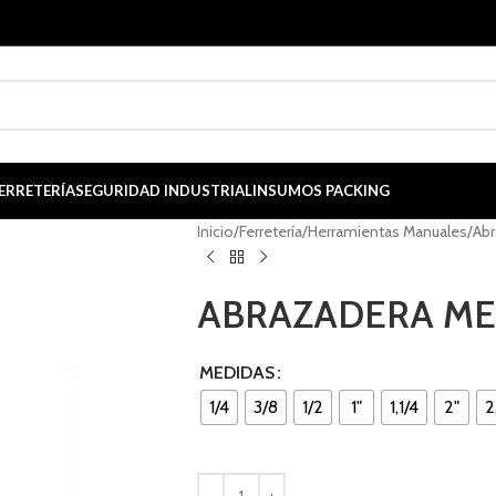
ERRETERÍA
SEGURIDAD INDUSTRIAL
INSUMOS PACKING
Inicio
/
Ferretería
/
Herramientas Manuales
/
Abr
ABRAZADERA ME
MEDIDAS
1/4
3/8
1/2
1"
1,1/4
2"
2