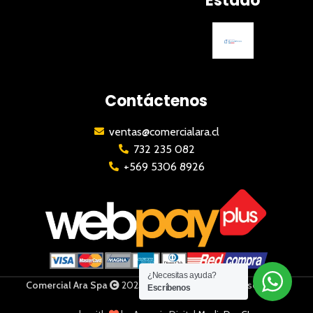
Estado
Contáctenos
ventas@comercialara.cl
732 235 082
+569 5306 8926
¿Necesitas ayuda?
Comercial Ara Spa
2023 | Todos los derechos reservados
Escríbenos