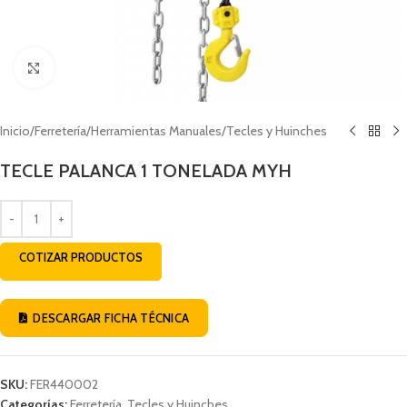
Click to enlarge
Inicio
/
Ferretería
/
Herramientas Manuales
/
Tecles y Huinches
TECLE PALANCA 1 TONELADA MYH
COTIZAR PRODUCTOS
DESCARGAR FICHA TÉCNICA
SKU:
FER440002
Categorías:
Ferretería
,
Tecles y Huinches