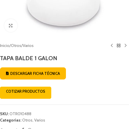
Click to enlarge
Inicio
/
Otros
/
Varios
TAPA BALDE 1 GALON
DESCARGAR FICHA TÉCNICA
COTIZAR PRODUCTOS
SKU:
OTR010488
Categorías:
Otros
,
Varios