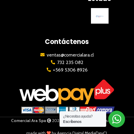
Contáctenos
ventas@comercialara.cl
732 235 082
+569 5306 8926
¿Necesitas ayuda?
Comercial Ara Spa
2023 | Todos los derechos reservados
Escríbenos
made with
by Agencia Digital
MediaDevCL