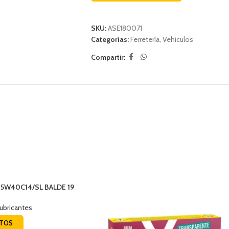
SKU:
ASE180071
Categorías:
Ferretería
,
Vehículos
Compartir:
15W40C14/SL BALDE 19
lubricantes
CTOS