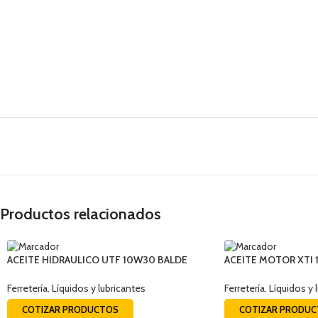
Productos relacionados
ACEITE HIDRAULICO UTF 10W30 BALDE
ACEITE MOTOR XTI 
19LTS
LTS
Ferretería
,
Líquidos y lubricantes
Ferretería
,
Líquidos y 
COTIZAR PRODUCTOS
COTIZAR PRODU