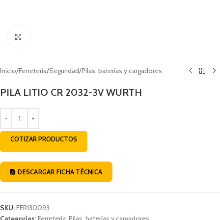
Click to enlarge
Inicio
/
Ferretería
/
Seguridad
/
Pilas, baterías y cargadores
PILA LITIO CR 2032-3V WURTH
COTIZAR PRODUCTOS
DESCARGAR FICHA TÉCNICA
SKU:
FER130093
Categorías:
Ferretería
,
Pilas, baterías y cargadores