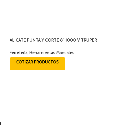
ALICATE PUNTA Y CORTE 8″ 1000 V TRUPER
17336
Ferretería
,
Herramientas Manuales
COTIZAR PRODUCTOS
1
ALICATE UNIVER
200IP
Ferretería
,
Herrami