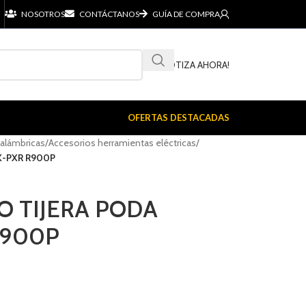
NOSOTROS
CONTÁCTANOS
GUÍA DE COMPRA
¡COTIZA AHORA!
OFERTAS DESTACADAS
nalámbricas
/
Accesorios herramientas eléctricas
/
X-PXR R900P
 TIJERA PODA
R900P