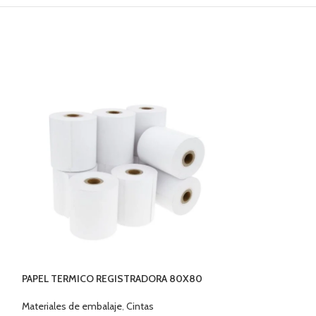
ROLLO CINTA EM
PAPEL TERMICO REGISTRADORA 80X80
PLUS 1000MTS
MTS
Materiales de emb
Materiales de embalaje
,
Cintas