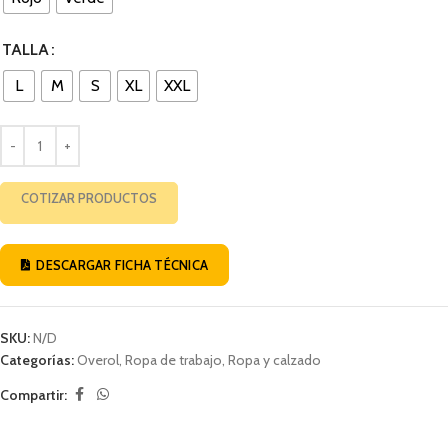
TALLA
L
M
S
XL
XXL
COTIZAR PRODUCTOS
DESCARGAR FICHA TÉCNICA
SKU:
N/D
Categorías:
Overol
,
Ropa de trabajo
,
Ropa y calzado
Compartir: