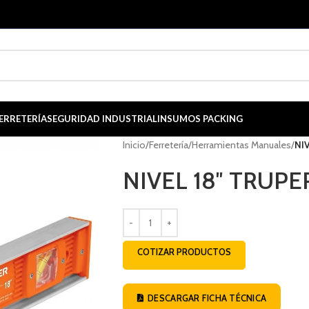
ERRETERÍA
SEGURIDAD INDUSTRIAL
INSUMOS PACKING
Inicio
/
Ferretería
/
Herramientas Manuales
/
NI
NIVEL 18″ TRUPE
COTIZAR PRODUCTOS
DESCARGAR FICHA TÉCNICA