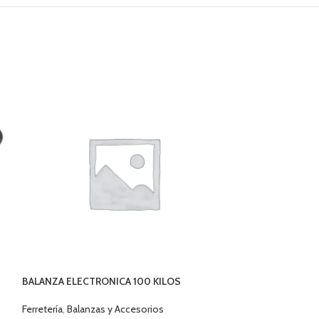
BALANZA ELECTRONICA 100 KILOS
BROCA 3,5 MM H
Ferretería
,
Balanzas y Accesorios
Accesorios herram