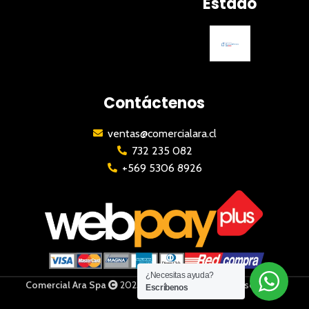
Estado
Contáctenos
ventas@comercialara.cl
732 235 082
+569 5306 8926
¿Necesitas ayuda?
Comercial Ara Spa
2023 | Todos los derechos reservados
Escríbenos