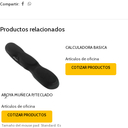
Compartir:
Productos relacionados
CALCULADORA BASICA
ESCRITORIO 10 DIG. MS-10F
CASIO
Artículos de oficina
COTIZAR PRODUCTOS
APOYA MUÑECA P/TECLADO
FOAM NEGRO Kensington
Artículos de oficina
COTIZAR PRODUCTOS
Tamaño del mouse pad: Standard. Es