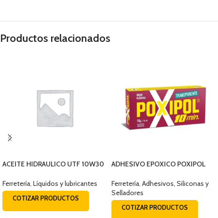
Productos relacionados
ACEITE HIDRAULICO UTF 10W30
ADHESIVO EPOXICO POXIPOL
BALDE 19LTS
TRANSPARENTE 14ML
Ferretería
,
Líquidos y lubricantes
Ferretería
,
Adhesivos, Siliconas y
Selladores
COTIZAR PRODUCTOS
COTIZAR PRODUCTOS