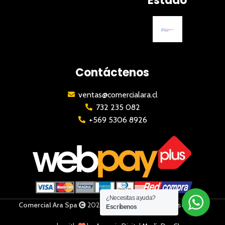
Estado
Contáctenos
ventas@comercialara.cl
732 235 082
+569 5306 8926
¿Necesitas ayuda?
Comercial Ara Spa
2023 | Todos los derechos reservados
Escríbenos