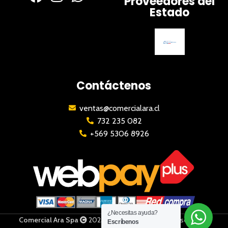
Proveedores del
Estado
Contáctenos
ventas@comercialara.cl
732 235 082
+569 5306 8926
¿Necesitas ayuda?
Comercial Ara Spa
2023 | Todos los derechos reservados
Escríbenos