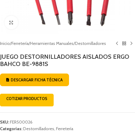
Click to enlarge
Inicio
/
Ferretería
/
Herramientas Manuales
/
Destornilladores
JUEGO DESTORNILLADORES AISLADOS ERGO
BAHCO BE-9881S
DESCARGAR FICHA TÉCNICA
COTIZAR PRODUCTOS
SKU:
FER500026
Categorías:
Destornilladores
,
Ferretería