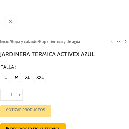
Click to enlarge
Inicio
/
Ropa y calzado
/
Ropa térmica y de agua
JARDINERA TERMICA ACTIVEX AZUL
TALLA
L
M
XL
XXL
COTIZAR PRODUCTOS
DESCARGAR FICHA TÉCNICA