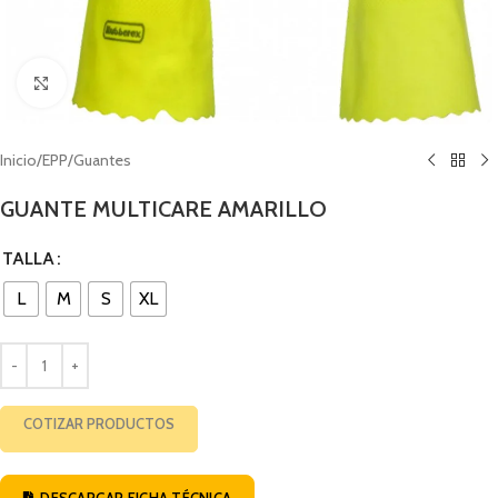
Click to enlarge
Inicio
/
EPP
/
Guantes
GUANTE MULTICARE AMARILLO
TALLA
L
M
S
XL
COTIZAR PRODUCTOS
DESCARGAR FICHA TÉCNICA