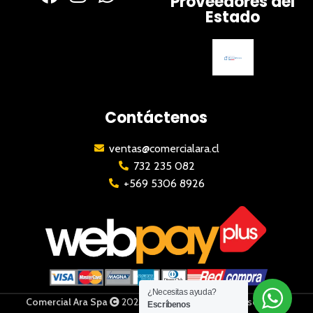
Proveedores del
Estado
Contáctenos
ventas@comercialara.cl
732 235 082
+569 5306 8926
¿Necesitas ayuda?
Comercial Ara Spa
2023 | Todos los derechos reservados
Escríbenos