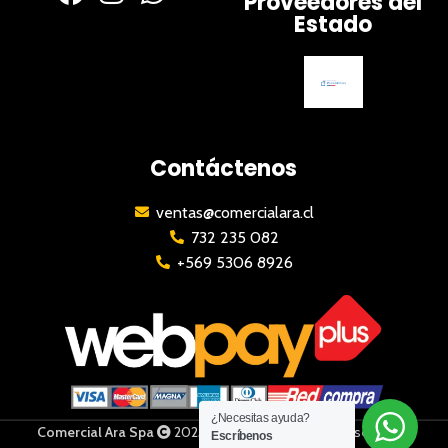
Proveedores del
Estado
Contáctenos
ventas@comercialara.cl
732 235 082
+569 5306 8926
¿Necesitas ayuda?
Comercial Ara Spa
2023 | Todos los derechos reservados
Escríbenos