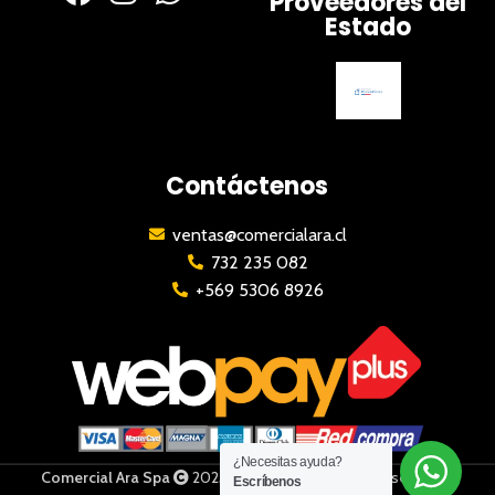
Proveedores del
Estado
Contáctenos
ventas@comercialara.cl
732 235 082
+569 5306 8926
¿Necesitas ayuda?
Comercial Ara Spa
2023 | Todos los derechos reservados
Escríbenos