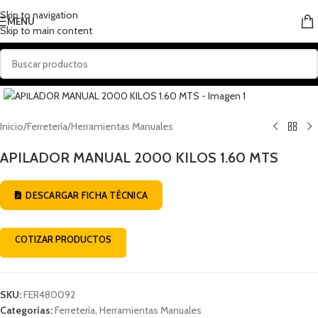
Skip to navigation
MENU
Skip to main content
Click to enlarge
Inicio
/
Ferretería
/
Herramientas Manuales
APILADOR MANUAL 2000 KILOS 1.60 MTS
DESCARGAR FICHA TÉCNICA
COTIZAR PRODUCTOS
SKU:
FER480092
Categorías:
Ferretería
,
Herramientas Manuales