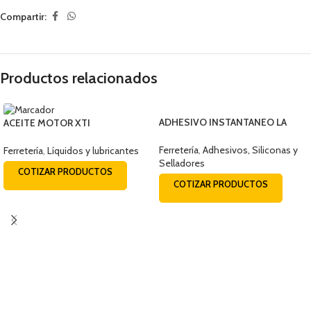
Compartir:
Productos relacionados
ADHESIVO INSTANTANEO LA
ACEITE MOTOR XTI
GOTITA CAPSULA 2ML
15W40C14/SL BALDE 19 LTS
Ferretería
,
Adhesivos, Siliconas y
Ferretería
,
Líquidos y lubricantes
Selladores
COTIZAR PRODUCTOS
COTIZAR PRODUCTOS