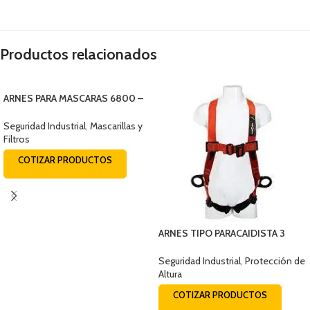
Productos relacionados
ARNES PARA MASCARAS 6800 –
6897
Seguridad Industrial
,
Mascarillas y
Filtros
COTIZAR PRODUCTOS
ARNES TIPO PARACAIDISTA 3
ARGOLLAS DIELECTRICO CON
FAJA ESTÁNDAR EQS161B
Seguridad Industrial
,
Protección de
Altura
COTIZAR PRODUCTOS