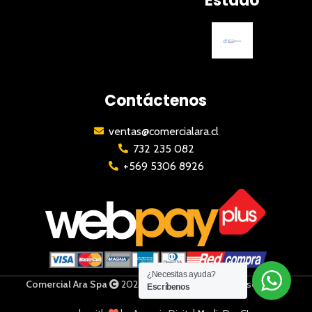
Estado
Contáctenos
ventas@comercialara.cl
732 235 082
+569 5306 8926
¿Necesitas ayuda?
Comercial Ara Spa
2023 | Todos los derechos reservados
Escríbenos